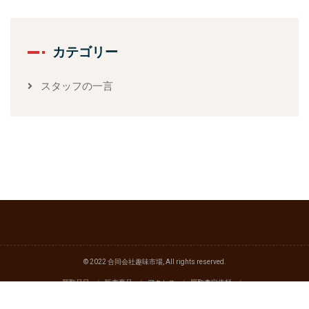
カテゴリー
スタッフの一言
© 2022 合同会社趣味市場, All rights reserved.
買取品目
販売商品
アクセス
買取査定依頼
スタッフブログ
特定商取引法関連表示
古物営業法関連表記