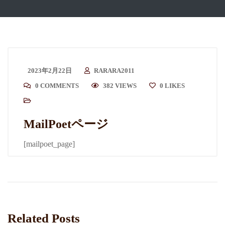
2023年2月22日
RARARA2011
0 COMMENTS
382 VIEWS
0
LIKES
MailPoetページ
[mailpoet_page]
Related Posts