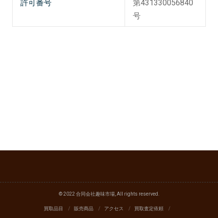
許可番号
第431330056840
号
© 2022 合同会社趣味市場, All rights reserved.
買取品目
販売商品
アクセス
買取査定依頼